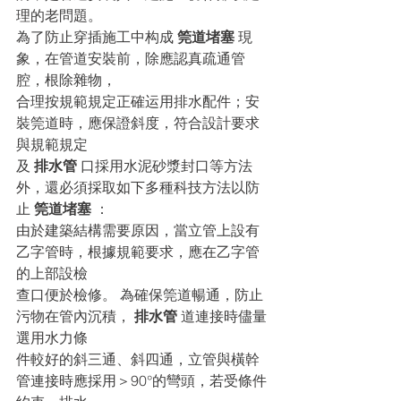
理的老問題。
為了防止穿插施工中构成 
筦道堵塞
 現
象，在管道安裝前，除應認真疏通管
腔，根除雜物，
合理按規範規定正確运用排水配件；安
裝筦道時，應保證斜度，符合設計要求
與規範規定
及 
排水管 
口採用水泥砂漿封口等方法
外，還必須採取如下多種科技方法以防
止 
筦道堵塞
 ：
由於建築結構需要原因，當立管上設有
乙字管時，根據規範要求，應在乙字管
的上部設檢
查口便於檢修。 為確保筦道暢通，防止
污物在管內沉積， 
排水管 
道連接時儘量
選用水力條
件較好的斜三通、斜四通，立管與橫幹
管連接時應採用＞90°的彎頭，若受條件