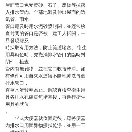
屋面管口免受黃砂、石子、废物等掉落
入排水管內。全部地漏及伸出屋面的透
氣管、雨水
管口應及時用水泥砂漿封閉，並經常檢
查封閉的管口是否被土建工人拆開，一
旦發現應及
時採取有用方法，防止筦道堵塞。 衛生
用具就位時，先撤消排水管口的臨時封
閉件，檢查
管內有無雜物，並把管口收拾乾淨。如
有條件可用自來水連續不斷地沖洗每個
排水管口，
直至水流转暢為止。應認真檢查衛生用
具各排水孔確實無堵塞後，再進行衛生
用具的就位
。
　　坐式大便器就位固定後，應將便器
內排水口周圍雜物擦拭乾淨，並用一至