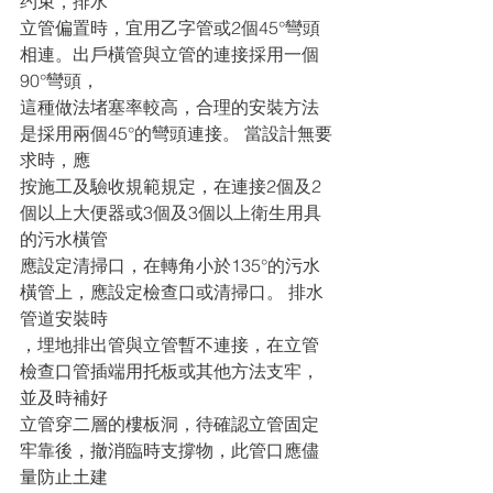
约束，排水
立管偏置時，宜用乙字管或2個45°彎頭
相連。出戶橫管與立管的連接採用一個
90°彎頭，
這種做法堵塞率較高，合理的安裝方法
是採用兩個45°的彎頭連接。 當設計無要
求時，應
按施工及驗收規範規定，在連接2個及2
個以上大便器或3個及3個以上衛生用具
的污水橫管
應設定清掃口，在轉角小於135°的污水
橫管上，應設定檢查口或清掃口。 排水
管道安裝時
，埋地排出管與立管暫不連接，在立管
檢查口管插端用托板或其他方法支牢，
並及時補好
立管穿二層的樓板洞，待確認立管固定
牢靠後，撤消臨時支撐物，此管口應儘
量防止土建