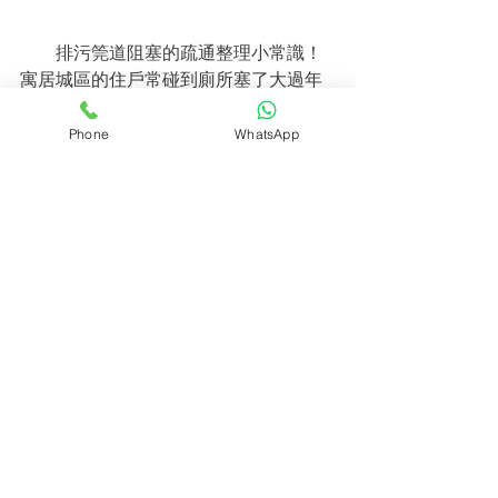
　　排污筦道阻塞的疏通整理小常識！ 
寓居城區的住戶常碰到廁所塞了大過年
的叫專業疏
通隊來物理疏通滿天要價每戶幾百還弄
Phone
WhatsApp
到臭氣熏天且需二天真嘛煩！ 其實有更
簡便的办法
；到化工店買幾瓶濃硫酸越濃越好每瓶
500cc八元買三瓶晚上睡前倒進阻塞的
廁所明早起
床後用水一沖廁所全通了！ 這種办法仅
仅對沒有彻底阻塞，或许不是硬物的東
西。排污管
道疏通作用是比較明顯的。
萬通渠務工程有限公司
從事香港新
界西貢24小時 
商廈渠道通渠
 電話,公司
主要生营：通
渠，高壓通渠，通渠公司，通渠服務，