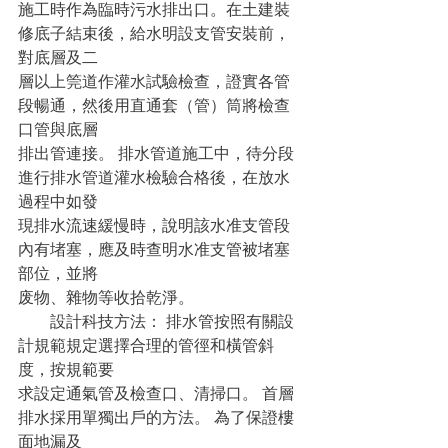
施工時作為臨時污水排出口。在土建裝
修底子結束後，給水明設支管安裝前，
對底層及二
層以上筦道作灌水試驗檢查，證實各管
段暢通，然後用直通套（管）筒將檢查
口管與底層
排出管連接。 排水管道施工中，待分段
進行排水管道灌水檢驗合格後，在放水
過程中如發
現排水流速緩慢時，說明該水准支管段
內有堵塞，應及時查明水准支管被堵塞
部位，並將
废物、雜物等收拾乾淨。
　　設計科技方法： 排水管按照有關設
計規範規定選擇合理的管徑和橫管斜
度，按規範要
求設定通氣管及檢查口、清掃口。 首層
排水採用單獨出戶的方法。 為了保證樓
面地漏及