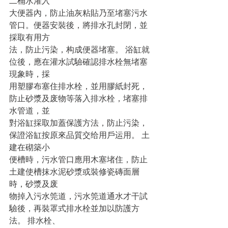
二桶水灌入
大便器內，防止油灰粘貼乃至堵塞污水
管口。便器安裝後，將排水孔封閉，並
採取有用方
法，防止污染，构成便器堵塞。 浴缸就
位後，應在灌水試驗確認排水栓無堵塞
現象時，採
用塑膠布塞住排水栓，並用膠紙封死，
防止砂漿及废物等落入排水栓，堵塞排
水管道，並
對浴缸採取加蓋保護方法，防止污染，
保證浴缸按原來品質交给用戶运用。 土
建在砌築小
便槽時，污水管口應用木塞堵住，防止
土建使槽抹水泥砂漿或裝修瓷磚面層
時，砂漿及废
物掉入污水筦道，污水筦道通水才干試
驗後，再裝罩式排水栓並加以防護方
法。 排水栓、