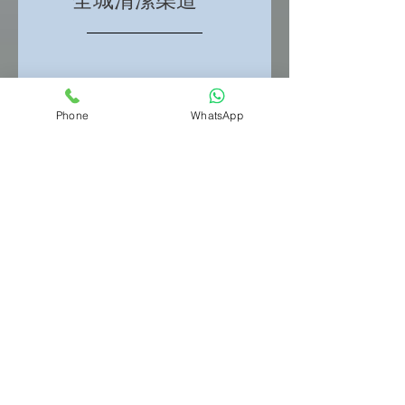
全城清潔渠道
Phone
WhatsApp
需要渠務服務的時候，
除了友人的口碑外，還
2024
有甚麼要注意？
最佳 通渠公司
有何特點？
最佳通渠公司