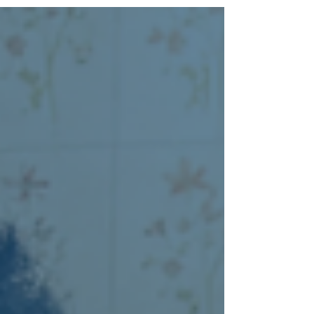
量油污、淤泥或者附着喺渠壁嘅污垢，單靠普通通
渠未必能夠徹底清理。 究竟高壓通渠係咩？同普通
通渠有咩分別？邊種方法先適合你？以下逐一講解