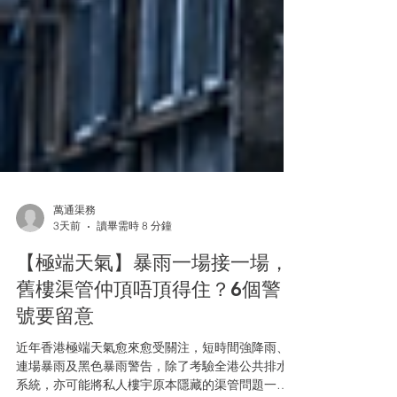
萬通渠務
3天前
讀畢需時 8 分鐘
【極端天氣】暴雨一場接一場，
舊樓渠管仲頂唔頂得住？6個警
號要留意
近年香港極端天氣愈來愈受關注，短時間強降雨、
連場暴雨及黑色暴雨警告，除了考驗全港公共排水