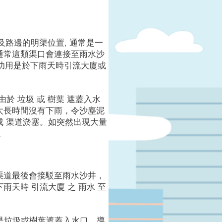
廈及路邊的明渠位置, 通常是一
通常這類渠口會連接至雨水沙
要功用是於下雨天時引流大廈或
於 垃圾 或 樹葉 遮蓋入水
太長時間沒有下雨，令沙塵泥
成 渠道淤塞。如突然出現大量
。
渠道最後會接駁至雨水沙井，
天時 引流大廈 之 雨水 至
是垃圾或樹葉遮蓋入水口，導