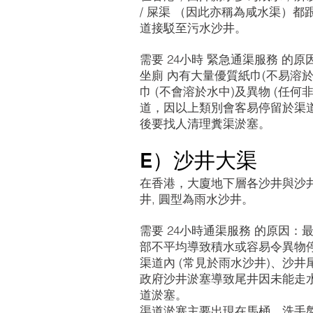
/ 屎渠 （因此亦稱為咸水渠）
道接駁至污水沙井。
需要 24小時 緊急通渠服務 的原
坐廁 內有大量優質紙巾(不易溶
巾 (不會溶於水中)及異物 (任何
道，因以上類別會客易停留於渠
後要找人清理糞渠淤塞。
E）沙井大渠
在香港，大廈地下層各沙井與沙井
井, 圓型為雨水沙井。
需要 24小時通渠服務 的原因
部不平均導致積水或容易令異物
渠道內 (常見於雨水沙井)、沙
政府沙井淤塞導致尾井因未能走
道淤塞。
渠道淤塞主要出現在馬桶、洗手