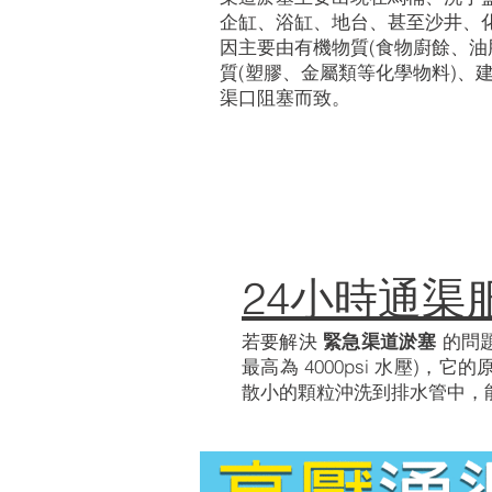
企缸、浴缸、地台、甚至沙井、
因主要由有機物質(食物廚餘、油
質(塑膠、金屬類等化學物料)、
渠口阻塞而致。
24小時通渠
若要解決
緊急渠道淤塞
的問
最高為 4000psi 水壓
散小的顆粒沖洗到排水管中，