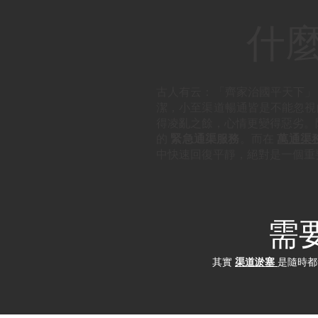
什麼
古人有云：「齊家治國平天下」
潔，小至渠道暢通皆是不能忽視
得凌亂之餘，心情更變得惡劣。除
的
緊急通渠服務
。而在
萬通渠
中快速回復平靜，絕對是一個重
需
其實
渠道淤塞
是隨時都