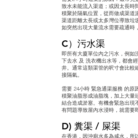
致水未能流入渠道；或因太長時
積聚於隔氣位置，從而做成渠道
渠道距離太長或太多灣位導致垃圾
如突然出現大量流水需要疏通時
C）污水渠
即所有大廈單位內之污水，例如
下去水 及 洗衣機出水等，都會
井。通常這類渠管的呎寸會比較細,
接隔氣。
需要 24小時 緊急通渠服務 的
積聚油脂形成油脂塊，加上大量
結合造成淤塞。有機會緊急出現不
有問題導致屋內水浸時，就需要
D) 糞渠 / 屎渠
在香港，因沖廁水多為咸水，所