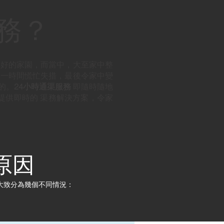
服務？
更好的家園，而當中，大至家中整
，一時間慌忙失措，最後令家中變
的。
24小時通渠服務
即隨時隨地
提供即時的 渠務解決方案，令家
原因
大致分為幾個不同情況：