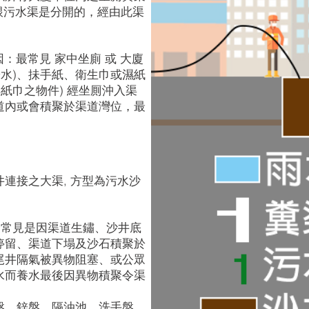
都跟污水渠是分開的，經由此渠
因：最常見 家中坐廁 或 大廈
於水)、抺手紙、衛生巾或濕紙
非紙巾之物件) 經坐厠沖入渠
道內或會積聚於渠道灣位，最
連接之大渠, 方型為污水沙
：最常見是因渠道生鏽、沙井底
停留、渠道下塌及沙石積聚於
井尾井隔氣被異物阻塞、或公眾
水而養水最後因異物積聚令渠
盤、鋅盤、隔油池、洗手盤、