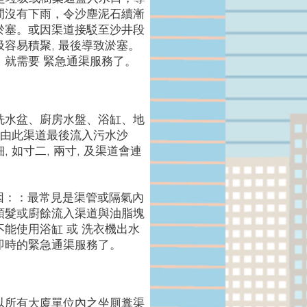
間沒有下雨，令沙塵泥石續漸
淤塞。或因渠道接駁至沙井段
容易積聚, 最後導致淤塞。
，就需要 緊急通渠服務了。
洗水盆、廚房水盤、浴缸、地
經由此渠道最後流入污水沙
 如寸二, 兩寸, 及渠道會連
原因：：最常見是渠管或隔氣內
頭髮或廚餘流入渠道與油脂塊
能使用浴缸 或 洗衣機出水
即時的緊急通渠服務了。
以所有大廈單位內之坐厠糞渠