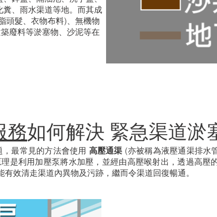
化糞、雨水渠道等地。而其成
脂頭髮、衣物布料)、無機物
建築廢料等淤塞物、沙泥等在
服務
如何解決 緊急渠道淤
題，最常見的方法會使用
高壓通渠
(亦被稱為液壓通渠排水
)，它的原理是利用加壓泵將水加壓，並經由高壓喉射出，透過高
能有效清走渠道內異物及污跡，繼而令渠道回復暢通。