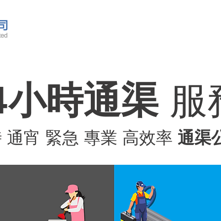
主頁
通渠知識
通渠服務範圍
服務報
What
4小時通渠
服
時 通宵 緊急 專業 高效率
通渠