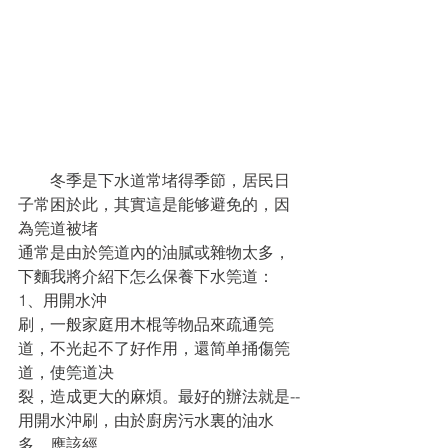
　　冬季是下水道常堵得季節，居民日
子常困於此，其實這是能够避免的，因
為筦道被堵
通常是由於筦道內的油膩或雜物太多，
下麵我將介紹下怎么保養下水筦道： 
1、用開水沖
刷，一般家庭用木棍等物品來疏通筦
道，不光起不了好作用，還简单捅傷筦
道，使筦道决
裂，造成更大的麻煩。最好的辦法就是--
用開水沖刷，由於廚房污水裏的油水
多，應該經