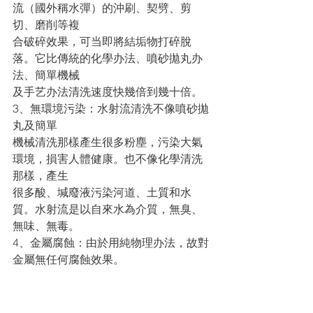
流（國外稱水彈）的沖刷、契劈、剪
切、磨削等複
合破碎效果，可当即將結垢物打碎脫
落。它比傳統的化學办法、噴砂拋丸办
法、簡單機械
及手艺办法清洗速度快幾倍到幾十倍。 
3、無環境污染：水射流清洗不像噴砂拋
丸及簡單
機械清洗那樣產生很多粉塵，污染大氣
環境，損害人體健康。也不像化學清洗
那樣，產生
很多酸、堿廢液污染河道、土質和水
質。水射流是以自來水為介質，無臭、
無味、無毒。
4、金屬腐蝕：由於用純物理办法，故對
金屬無任何腐蝕效果。