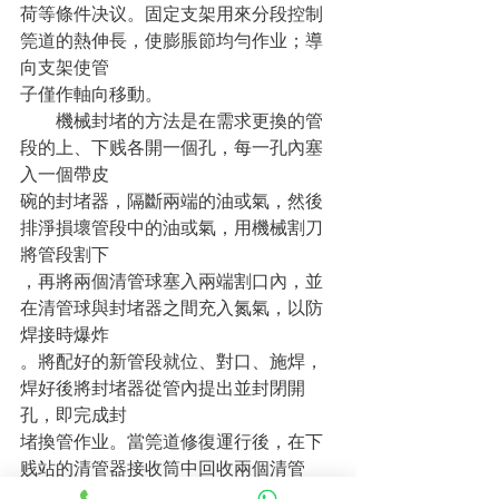
荷等條件决议。固定支架用來分段控制
筦道的熱伸長，使膨脹節均勻作业；導
向支架使管
子僅作軸向移動。
　　機械封堵的方法是在需求更換的管
段的上、下贱各開一個孔，每一孔內塞
入一個帶皮
碗的封堵器，隔斷兩端的油或氣，然後
排淨損壞管段中的油或氣，用機械割刀
將管段割下
，再將兩個清管球塞入兩端割口內，並
在清管球與封堵器之間充入氮氣，以防
焊接時爆炸
。將配好的新管段就位、對口、施焊，
焊好後將封堵器從管內提出並封閉開
孔，即完成封
堵換管作业。當筦道修復運行後，在下
贱站的清管器接收筒中回收兩個清管
球。封堵更換