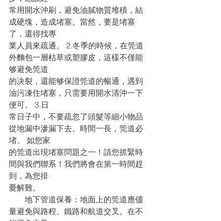
常用開水沖刷，避免油膩物質堆積，結
成硬塊，造成堵塞。當然，要是堵塞
了，還得找專
業人員來疏通。 2.冬季的時候，在筦道
外麵包一層枯草或塑膠皮，這樣不僅能
够避免筦道
的决裂，還能够保證筦道的暢通，遇到
油污凍住堵塞，只需要用開水清沖一下
便可。 3.日
常日子中，不要疏忽了頭髮等細小物品
從地漏中滲漏下去。時間一長，筦道必
堵。 如您家
的筦道出現堵塞問題之一！請您抓緊時
間與我們聯系！我們將會在第一時間趕
到，為您排
憂解難。
　　地下管道保養：地面上的筦道應儘
量避免與路程、鐵路和航道交叉。在不