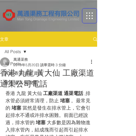
文章
All Posts
萬通渠務
All Posts
2019年5月20日
讀畢需時 3 分鐘
香港 九龍 黃大仙 工廠渠道
其他 香港 通渠 資訊
通渠公司電話
香港 通渠 ​知識庫
香港 九龍 黃大仙 
工廠渠道 通渠電話
 ,排
水管必須經常清理，防止 
堵塞
 。最常見
的 
堵塞
 當然是發生在排水管上，它會引
起排水不通或许排水困難。前面已經說
過，排水管的 
堵塞
 大多數是因為雜物進
入排水管內，結成塊而引起而引起排水