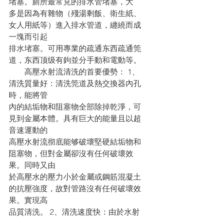
堵塞。廁所最常見的排水管堵塞，大
多是因為有雜物（殘湯剩飯、衛生紙、
女人用紙等）進入排水管道，纏繞而成
一塊而引起
排水堵塞。可用專業的疏通东西疏通筦
道，东西顶级有鉤並分手動和電動等。
　　高壓水射流清洗的首要優勢： 1、
清洗質量好：清洗筦道及熱交換器內孔
時，能將管
內的結垢物和阻塞物全部除掉乾淨，可
見到金屬本體。具有巨大的能量且以超
音速運動的
高壓水射流彻底能够破壞堅硬結垢物和
阻塞物，但對金屬卻沒有任何破壞效
果。同時又由
於高壓水的壓力小於金屬或鋼筋混凝土
的抗壓強度，故對管路沒有任何破壞效
果。實現高
品質清洗。 2、清洗速度快：由於水射