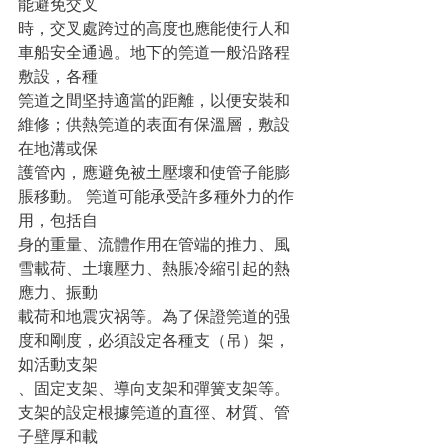
能避免交叉
時，交叉處跨过的高度也應能使行人和
車船安全通過。地下的筦道一般沿路程
敷設，各種
筦道之間坚持適當的距離，以便安裝和
維修；供熱筦道的表面有保溫層，敷設
在地溝或保
護管內，應避免被土壓壞和使管子能膨
脹移動。 筦道可能承受許多種外力的作
用，包括自
身的重量、流體作用在管端的推力、風
雪載荷、土壤壓力、熱脹冷縮引起的熱
應力、振動
載荷和地震灾祸等。為了保證筦道的强
度和剛度，必須設定各種支（吊）架，
如活動支架
、固定支架、導向支架和彈簧支架等。
支架的設定根據筦道的直徑、材質、管
子壁厚和載