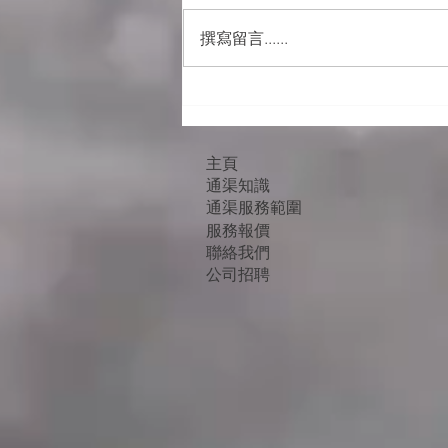
撰寫留言......
【極端天氣】暴雨一場接一
場，舊樓渠管仲頂唔頂得住？
6個警號要留意
主頁
通渠知識
通渠服務範圍
服務報價
聯絡我們
公司招聘