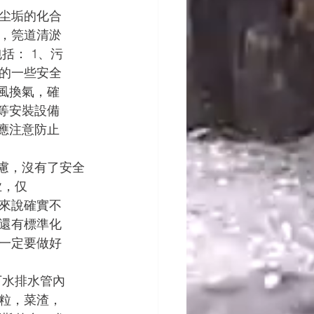
尘垢的化合
，筦道清淤
括： 1、污
的一些安全
風換氣，確
等安裝設備
應注意防止
业，仅
來說確實不
還有標準化
一定要做好
下水排水管內
粒，菜渣，