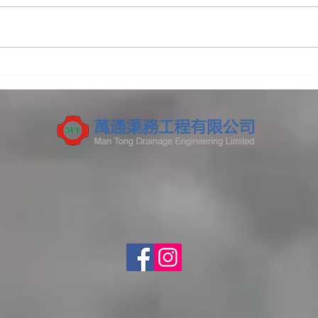
高壓通渠係咩？同普通通渠有
【2
咩分別？一文睇清原理、用
生意
途、流程與注意事項
例風