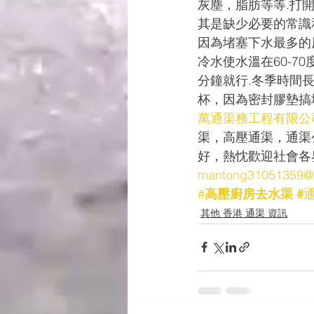
灰塵，脂肪等等.打
其是缺少必要的常識
因為堵塞下水最多的
冷水使水溫在60-7
分鐘就行.冬季時間
杯，因為密封膠墊搞
萬通渠務工程有限公
渠，高壓通渠，通渠
好，熱忱歡迎社會各
mantong31051359@
#
高壓廚房去水渠 
#
其他 香港 通渠 資訊