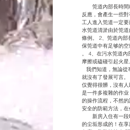
　　筦道內部長時間
反應，會產生一些對
工人進入筦道一定要
水筦道清淤由於筦道
條例。 2、筦道內
保筦道中有足够的空
。 4、在污水筦道
摩擦或磕碰引起火星
   我們知道，無論從事哪一行業的作业或是服務，安全性總是要被放在首位考慮，沒有了安全
就沒有了發展可言。
仅覺得很髒，沒有人
是一件多複雜的作业
的操作流程，不然的
安全的防範方法，在
　　新房入住有一段
的尘垢形成的！在享