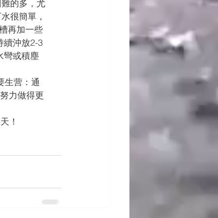
困難的多，尤
下水很簡單，
槽再加一些
續沖放2-3
水彎或積塵
主要生营：通
將努力做得更
明天！