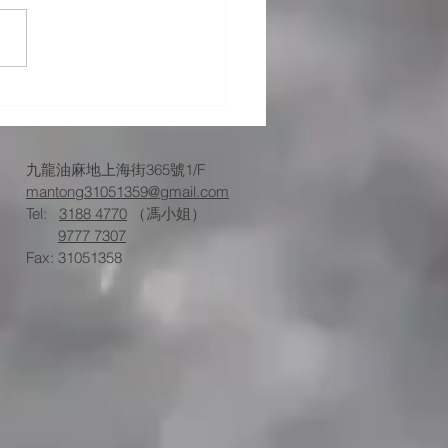
026最新】餐廳塞渠影響
？拆解隱藏營業危機與法
險
九龍油麻地上海街365號1/F
mantong31051359@gmail.com
Tel:
3188 4770
（馮小姐）
9777 7307
Fax: 31051358