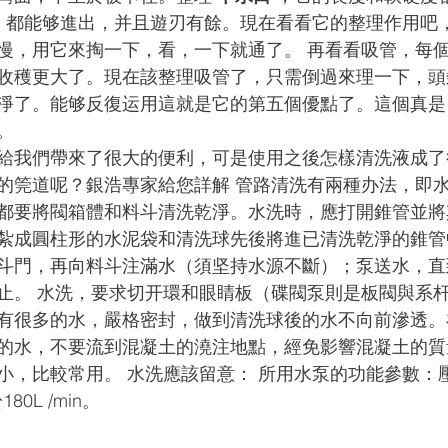
，都能够進出，并且遊刃有餘。現在看看它的整理作用吧，
慢，用它來掏一下，看，一下就通了。 再看看吸管，每
收穫更大了。現在該整理吸管了，只需倒過來理一下，頭
淨了。能够反復运用這就是它的第五個優點了。這個真是
。
給我們帶來了很大的便利，可是使用之後怎樣清洗液成了
的筦道呢？銀浩專家給您詳解 管路清洗有兩種办法，即
都要將閥箱體和料斗清洗乾淨。水洗時，應打開錐管並將
紮成圓柱形的水泥袋和清洗球先後將進已清洗乾淨的錐管
斗門，再向料斗注滿水（須坚持水源不斷）；泵送水，直
止。 水洗，要求切开環和眼睛板（碟閥泵則是板閥與系
有很多的水，嚴格密封，做到清洗球後的水不向前滲透。
的水，不要流到混凝土的澆注地點，經免影響混凝土的質
小，比較常用。 水洗應該留意： 所用水泵的功能參數：
80L /min。