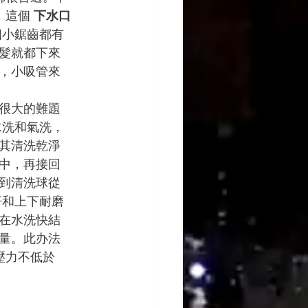
這個 
下水口
個小鋸齒都有
髮就都下來
，小吸管來
很大的難題
水洗和氣洗，
其清洗乾淨
中，再接回
到清洗球從
杆和上下耐磨
在水洗快結
量。此办法
壓力不低於