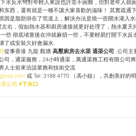
開下水反水彎對年輕人來說也許並不困難，但對老年人就
和东西，還有就是一種不讓大家喜歡的滋味！ 其實疏通
原因是脂肪掛在了筦道上，解決办法是燒一壺開水灌入水
0度左右，假如熱水器和廚房連接就更好处理了，熱水夏天持
長一些.彻底堵塞後在沖就麻煩一些，不要輕易打開下水反
壞了或安裝欠好會漏水.
司
從事香港 九龍 觀塘 
高壓廚房去水渠 通渠公司
 ,公司
公司，通渠服務，24小時通渠，萬通渠務工程有限公司
界人士前來洽談業務和技術交流 
gmail.com
 或 Tel: 3188 4770 （馮小姐），共創美好的
通渠公司
#下水口