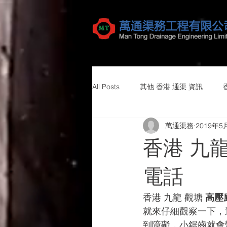
All Posts
其他 香港 通渠 資訊
萬通渠務
2019年5
香港 九
電話
香港 九龍 觀塘
 高壓
就來仔細觀察一下，
到障礙，小鋸齒就會