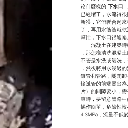
论什麼樣的 
下水口 
已經堵了，水流得很
斬獲，它們聯合起來
了，再用水衝衝就乾
幫忙，下水口很通暢
　　混凝土在建築時
，那怎樣清洗混凝土
不管是水洗或氣洗，
，然後將用水浸過的
錐管和管路，關閉卸
輸送管的前端冒出為
片）的間隙要小，需
束時，要留意管路中
操作簡單，危險性較
4.3MPa，流量不低於1