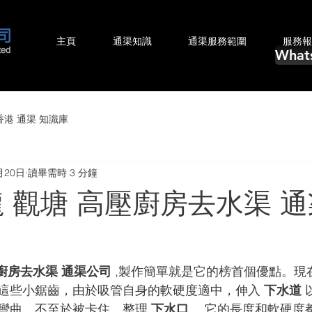
主頁
通渠知識
通渠服務範圍
服務報
What
香港 通渠 ​知識庫
月20日
讀畢需時 3 分鐘
龍 觀塘 高壓廚房去水渠 
廚房去水渠 通渠公司
 ,製作簡單就是它的榜首個優點。現
這些小鋸齒，由於吸管自身的軟硬度適中，伸入 
下水道 
彎曲，不至於被卡住。整理 
下水口
 ，它的長度和軟硬度