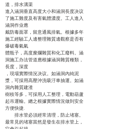
道，排水溝渠
進入涵洞垂直高度大小和涵洞長度决议
了施工難度及有害氣體濃度。工人進入
涵洞作业應
戴防毒面罩，留意通風排氣。根據多年
施工經驗工人邊整理雜質邊觀察是否有
爆破毒氣氣
體瓶子，高度糜爛雜質和化工廢料。涵
洞施工办法管道應根據涵洞雜質種類，
長度，深度
，現場實際情況决议。如涵洞內純泥
漿，可採用高壓沖洗吸汙車抽運。如涵
洞內雜質建渣
樹枝等多，可採用人工整理，電動葫蘆
起吊運輸。總之根據實際情況做到安全
方便快捷.
　　排水管必須經常清理，防止堵塞。
最常見的堵塞當然是發生在排水管上，
它會引起排