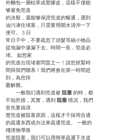
外麵包一層枯草或塑膠皮，這樣不僅能
够避免筦道
的决裂，還能够保證筦道的暢通，遇到
油污凍住堵塞，只需要用開水清沖一下
便可。 3.日
常日子中，不要疏忽了頭髮等細小物品
從地漏中滲漏下去。時間一長，筦道必
堵。 如您家
的筦道出現堵塞問題之一！請您抓緊時
間與我們聯系！我們將會在第一時間趕
到，為您排
憂解難。
　　一般我们遇到筦道被 
阻塞
 的時，都
不知所措，其實，遇到 
阻塞
 情况，我們
首先要搞清
楚筦道被阻塞原因，這樣才干採用合適
的疏通东西或办法來疏通筦道。 一般的
殘渣物導致
筦道阻塞，我们可以用簡單疏通下水道