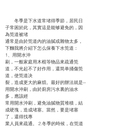
　　冬季是下水道常堵得季節，居民日
子常困於此，其實這是能够避免的，因
為筦道被堵
通常是由於筦道內的油膩或雜物太多，
下麵我將介紹下怎么保養下水筦道： 
1、用開水沖
刷，一般家庭用木棍等物品來疏通筦
道，不光起不了好作用，還简单捅傷筦
道，使筦道决
裂，造成更大的麻煩。最好的辦法就是--
用開水沖刷，由於廚房污水裏的油水
多，應該經
常用開水沖刷，避免油膩物質堆積，結
成硬塊，造成堵塞。當然，要是堵塞
了，還得找專
業人員來疏通。 2.冬季的時候，在筦道