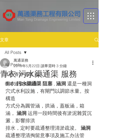
文章
All Posts
萬通渠務
All Posts
2019年5月22日
讀畢需時 3 分鐘
青衣 污水渠通渠 服務
其他 香港 通渠 資訊
青衣 
污水渠通渠 阻塞 
, 
涵洞
 還是一種洞
香港 通渠 ​知識庫
穴式水利設施，有閘門以調節水量。按
構造
方式分為圓管涵，拱涵，蓋板涵，箱
涵， 
涵洞
 运用一段時間後有淤泥雜質沉
澱，影響排洪
排水，定时要疏通整理清淤疏浚。 
涵洞
疏通整理清掏留意事項及施工办法管