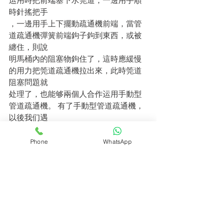
运用時把前端塞下水筦道，一邊用手順
時針搖把手
，一邊用手上下擺動疏通機前端，當管
道疏通機彈簧前端鉤子鉤到東西，或被
纏住，則說
明馬桶內的阻塞物鉤住了，這時應緩慢
的用力把筦道疏通機拉出來，此時筦道
阻塞問題就
处理了，也能够兩個人合作运用手動型
管道疏通機。 有了手動型管道疏通機，
以後我们遇
到筦道阻塞問題就不必要擔心了！
萬通渠務
工程有限公司從青衣 
污水
Phone
WhatsApp
渠通渠
 ,公司主要生营：通渠，高壓通
渠，渠公司，通渠服務，24小時通渠，
萬通渠務工程有限公司將努力做得更
好，熱忱歡迎社會
各界人士前來洽談業務和技術交流 
mantong31051359@gmail.com
 或 Tel: 