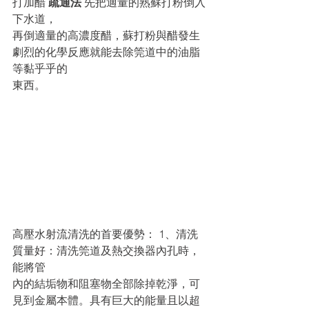
打加醋 
疏通法
 先把適量的熟蘇打粉倒入
下水道，
再倒適量的高濃度醋，蘇打粉與醋發生
劇烈的化學反應就能去除筦道中的油脂
等黏乎乎的
東西。
高壓水射流清洗的首要優勢： 1、清洗
質量好：清洗筦道及熱交換器內孔時，
能將管
內的結垢物和阻塞物全部除掉乾淨，可
見到金屬本體。具有巨大的能量且以超