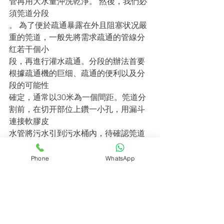
管再用大水量沖洗乾淨。 然後，我們必
須筦道分段
。 為了便於疏通暴露在外且阻塞状况嚴
重的筦道，一般先將需求疏通的管線分
红若干個小
段，再進行灌水疏通。分段的辦法首要
根據疏通機的巨细、疏通的便利以及分
段的可能性
確定，通常以30米為一個間距。筦道分
割前，在切开部位上鑽一小孔，用漏斗
連接軟膠皮
水管將污水引到污水桶內，待確認筦道
內無水後才干進行切开。若被切开管線
的下方和周
Phone
WhatsApp
圍有設備，必須用防火帆布蓋好，確保
設備安全運行。在廠房內進行筦道切开
時，當危及
設備設施安全時，應改用手艺鋼鋸進行
冷切开。