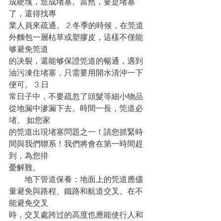
成硬塊，造成堵塞。當然，要是堵塞
了，還得找專
業人員來疏通。 2.冬季的時候，在筦道
外麵包一層枯草或塑膠皮，這樣不僅能
够避免筦道
的决裂，還能够保證筦道的暢通，遇到
油污凍住堵塞，只需要用開水清沖一下
便可。 3.日
常日子中，不要疏忽了頭髮等細小物品
從地漏中滲漏下去。時間一長，筦道必
堵。 如您家
的筦道出現堵塞問題之一！請您抓緊時
間與我們聯系！我們將會在第一時間趕
到，為您排
憂解難。
　　地下管道保養：地面上的筦道應儘
量避免與路程、鐵路和航道交叉。在不
能避免交叉
時，交叉處跨过的高度也應能使行人和