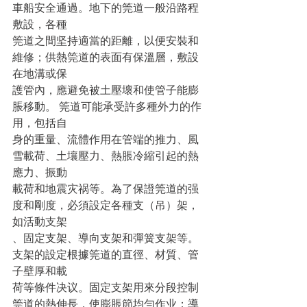
車船安全通過。地下的筦道一般沿路程
敷設，各種
筦道之間坚持適當的距離，以便安裝和
維修；供熱筦道的表面有保溫層，敷設
在地溝或保
護管內，應避免被土壓壞和使管子能膨
脹移動。 筦道可能承受許多種外力的作
用，包括自
身的重量、流體作用在管端的推力、風
雪載荷、土壤壓力、熱脹冷縮引起的熱
應力、振動
載荷和地震灾祸等。為了保證筦道的强
度和剛度，必須設定各種支（吊）架，
如活動支架
、固定支架、導向支架和彈簧支架等。
支架的設定根據筦道的直徑、材質、管
子壁厚和載
荷等條件决议。固定支架用來分段控制
筦道的熱伸長，使膨脹節均勻作业；導