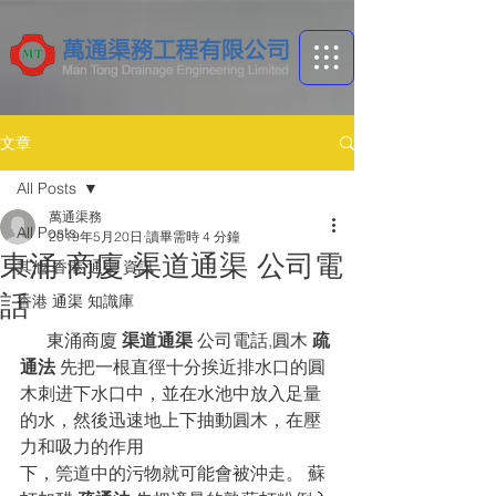
文章
All Posts
萬通渠務
All Posts
2019年5月20日
讀畢需時 4 分鐘
東涌 商廈 渠道通渠 公司電
其他 香港 通渠 資訊
話
香港 通渠 ​知識庫
      東涌商廈 
渠道通渠
 公司電話,圓木 
疏
通法
 先把一根直徑十分挨近排水口的圓
木刺进下水口中，並在水池中放入足量
的水，然後迅速地上下抽動圓木，在壓
力和吸力的作用
下，筦道中的污物就可能會被沖走。 蘇