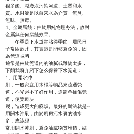
很多酸、堿廢液污染河道、土質和水
質。水射流是以自來水為介質，無臭、
無味、無毒。
4、金屬腐蝕：由於用純物理办法，故對
金屬無任何腐蝕效果。
　　冬季是下水道常堵得季節，居民日
子常困於此，其實這是能够避免的，因
為筦道被堵
通常是由於筦道內的油膩或雜物太多，
下麵我將介紹下怎么保養下水筦道： 
1、用開水沖
刷，一般家庭用木棍等物品來疏通筦
道，不光起不了好作用，還简单捅傷筦
道，使筦道决
裂，造成更大的麻煩。最好的辦法就是--
用開水沖刷，由於廚房污水裏的油水
多，應該經
常用開水沖刷，避免油膩物質堆積，結