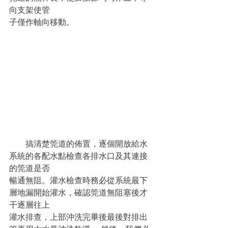
向支架使管
子僅作軸向移動。
　　搞清楚筦道的佈置，逐個開放給水
系統的各配水點檢查各排水口及其連接
的筦道是否
暢通無阻。灌水檢查時務必從系統最下
層地漏開始灌水，確認筦道無阻塞後才
干逐層往上
灌水排查，上部沖洗完畢後最後對排出