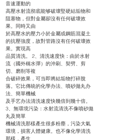
音速運動的
高壓水射流彻底能够破壞堅硬結垢物和
阻塞物，但對金屬卻沒有任何破壞效
果。同時又由
於高壓水的壓力小於金屬或鋼筋混凝土
的抗壓強度，故對管路沒有任何破壞效
果。實現高
品質清洗。 2、清洗速度快：由於水射
流（國外稱水彈）的沖刷、契劈、剪
切、磨削等複
合破碎效果，可当即將結垢物打碎脫
落。它比傳統的化學办法、噴砂拋丸办
法、簡單機械
及手艺办法清洗速度快幾倍到幾十倍。 
3、無環境污染：水射流清洗不像噴砂拋
丸及簡單
機械清洗那樣產生很多粉塵，污染大氣
環境，損害人體健康。也不像化學清洗
那樣，產生