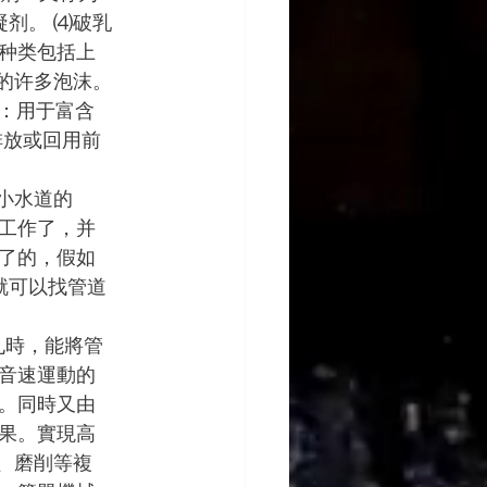
凝剂。 ⑷破乳
种类包括上
现的许多泡沫。
剂：用于富含
排放或回用前
小水道的
工作了，并
了的，假如
就可以找管道
孔時，能將管
音速運動的
。同時又由
果。實現高
、磨削等複