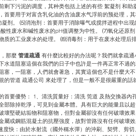
前剩下污泥的调度，其种类包括上述的有些 絮凝剂 和助
，首要用于对富含乳化油的含油废水气浮前的预处理，其
和助凝剂。 ⑸消泡剂：首要用于消除曝气或搅拌进程中出
将酸性废水和碱性废水的pH值调整为中性。 ⑺氧化还原
物质的工业废水的处理。 ⑻消毒剂：用于在废水处理后
，那麼 
管道疏通
 有什麼比較好的办法呢？我們就拿疏通
下水道阻塞這個在我們的日子中也許是一件再正常不過的
阻塞，一阻塞，人們就會著急，其實這個也不是什麼大不
規的管道 疏通公司 來处理了，但是一般不是很嚴重的話
。
的首要優勢： 1、清洗質量好：清洗 筦道 及熱交換器內
全部除掉乾淨，可見到金屬本體。具有巨大的能量且以超
破壞堅硬結垢物和阻塞物，但對金屬卻沒有任何破壞效果
金屬或鋼筋混凝土的抗壓強度，故對管路沒有任何破壞效
洗速度快：由於水射流（國外稱水彈）的沖刷、契劈、剪切