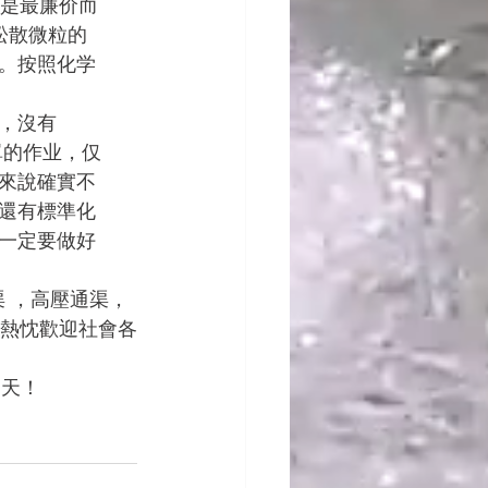
，是最廉价而
松散微粒的
。按照化学
，沒有
單的作业，仅
來說確實不
還有標準化
一定要做好
渠 ，高壓通渠，
，熱忱歡迎社會各
明天！