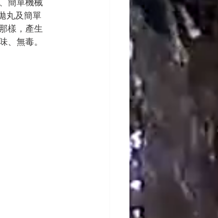
、簡單機械
拋丸及簡單
那樣，產生
味、無毒。