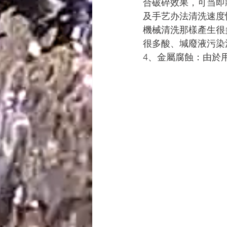
合破碎效果，可当即
及手艺办法清洗速度
機械清洗那樣產生很
很多酸、堿廢液污染
4、金屬腐蝕：由於