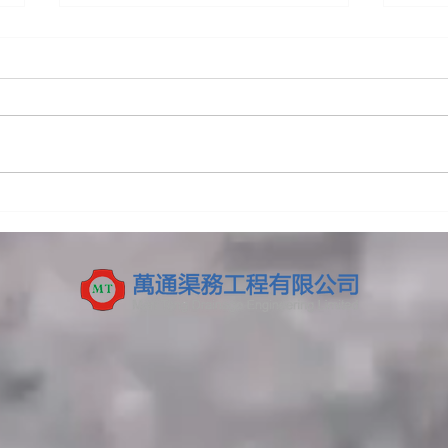
高壓通渠係咩？同普通通渠有
【2
咩分別？一文睇清原理、用
生意
途、流程與注意事項
例風