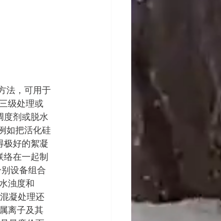
的方法，可用于
三级处理或
调度剂或脱水
。例如把活化硅
得极好的絮凝
 联络在一起制
分别设备组合
出水浊度和
。混凝处理还
属离子及其