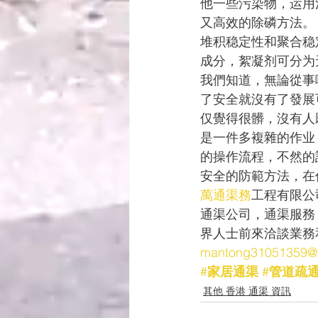
他一些污染物，运用
又高效的除磷方法。
堆积稳定性和聚合稳
成分，絮凝剂可分为
我們知道，無論從事
了安全就沒有了發展
仅覺得很髒，沒有人
是一件多複雜的作业
的操作流程，不然的
安全的防範方法，在
萬通渠務
工程有限公
通渠公司，通渠服務
界人士前來洽談業務
mantong31051359@
#
家居通渠
#
管道疏
其他 香港 通渠 資訊