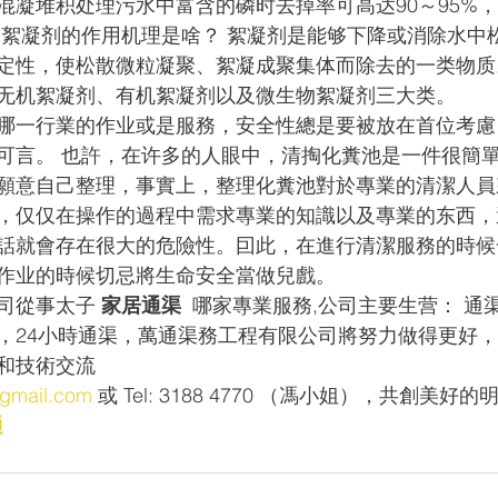
混凝堆积处理污水中富含的磷时去掉率可高达90～95%
 絮凝剂的作用机理是啥？ 絮凝剂是能够下降或消除水中
定性，使松散微粒凝聚、絮凝成聚集体而除去的一类物质
无机絮凝剂、有机絮凝剂以及微生物絮凝剂三大类。
哪一行業的作业或是服務，安全性總是要被放在首位考慮
可言。 也許，在许多的人眼中，清掏化糞池是一件很簡
願意自己整理，事實上，整理化糞池對於專業的清潔人員
，仅仅在操作的過程中需求專業的知識以及專業的东西，
話就會存在很大的危險性。囙此，在進行清潔服務的時候
作业的時候切忌將生命安全當做兒戲。
司從事太子
 家居通渠
  哪家專業服務,公司主要生营： 通
，24小時通渠，萬通渠務工程有限公司將努力做得更好
和技術交流 
gmail.com
 或 Tel: 3188 4770 （馮小姐），共創美好的
通