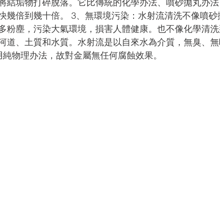
將結垢物打碎脫落。它比傳統的化學办法、噴砂拋丸办法
快幾倍到幾十倍。 3、無環境污染：水射流清洗不像噴砂
多粉塵，污染大氣環境，損害人體健康。也不像化學清洗
河道、土質和水質。水射流是以自來水為介質，無臭、無
用純物理办法，故對金屬無任何腐蝕效果。