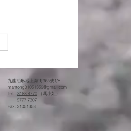
026最新】餐廳塞渠影響
？拆解隱藏營業危機與法
險
九龍油麻地上海街365號1/F
mantong31051359@gmail.com
Tel:
3188 4770
（馮小姐）
9777 7307
Fax: 31051358