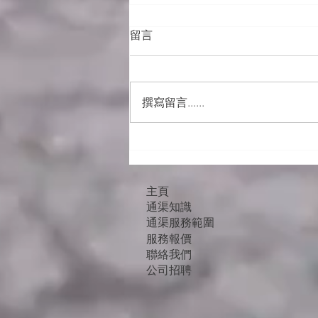
留言
撰寫留言......
【極端天氣】暴雨一場接一
場，舊樓渠管仲頂唔頂得住？
6個警號要留意
主頁
通渠知識
通渠服務範圍
服務報價
聯絡我們
公司招聘