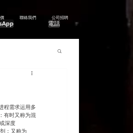
價
聯絡我們
公司招聘
sApp
電話
进程需求运用多
 ：有时又称为混
或深度
度剂：又称为