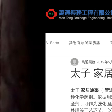
All Posts
其他 香港 通渠 資訊
萬通渠務
2019年5
太子 家
太子
 家居通渠
（ 
管
种化学药剂。依据用
凝剂，可作为强化固
处理等工艺环节。 