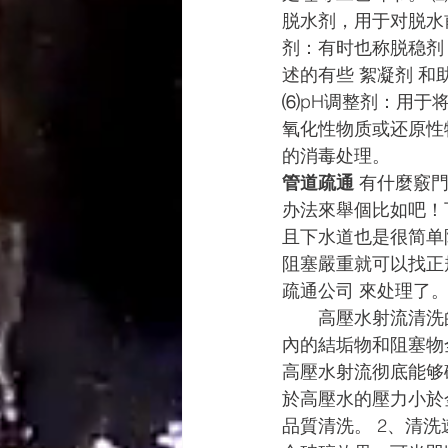
脱水剂，用于对脱水
剂：有时也称脱稳剂
述的有些 絮凝剂 
⑹pH调整剂：用于
氧化性物质或还原性
的消毒处理。
管道疏通
 有什麼竅門
办法來舉個比如吧！
且下水道也是很简单
阻塞嚴重就可以找正
疏通公司 來处理了
　　高壓水射流清洗
內的結垢物和阻塞物
高壓水射流彻底能够
於高壓水的壓力小於
品質清洗。 2、清