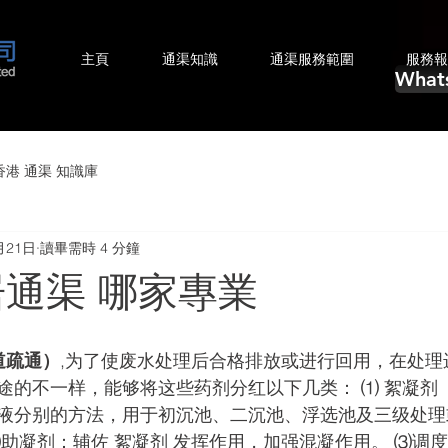
主頁
通渠知識
通渠服務範圍
服務報
What
香港 通渠 ​知識庫
月21日
讀畢需時 4 分鐘
居通渠 哪家專業
道疏通）
,为了使废水处理后合格排放或进行回用，在处理
途的不一样，能够将这些药剂分红以下几类： ⑴ 絮凝剂
液分别的方法，用于初沉池、二沉池、浮选池及三级处理
⑵助凝剂：辅佐 絮凝剂 发挥作用，加强混凝作用。 ⑶调