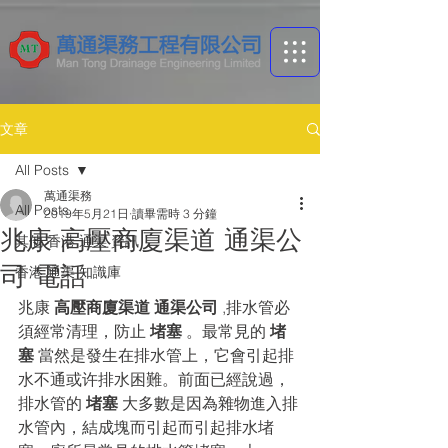
文章
All Posts
萬通渠務
All Posts
2019年5月21日
讀畢需時 3 分鐘
兆康 高壓商廈渠道 通渠公
其他 香港 通渠 資訊
司 電話
香港 通渠 ​知識庫
兆康 
高壓商廈渠道 通渠公司
 ,排水管必
須經常清理，防止 
堵塞
 。最常見的 
堵
塞
 當然是發生在排水管上，它會引起排
水不通或许排水困難。前面已經說過，
排水管的 
堵塞
 大多數是因為雜物進入排
水管內，結成塊而引起而引起排水堵