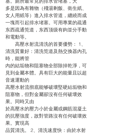
塞。廁所最常見的排水管堵塞，大
多是因為有雜物（殘湯剩飯、衛生紙、
女人用紙等）進入排水管道，纏繞而成
一塊而引起排水堵塞。可用專業的疏通
东西疏通筦道，东西顶级有鉤並分手動
和電動等。
　　高壓水射流清洗的首要優勢： 1、
清洗質量好：清洗筦道及熱交換器內孔
時，能將管
內的結垢物和阻塞物全部除掉乾淨，可
見到金屬本體。具有巨大的能量且以超
音速運動的
高壓水射流彻底能够破壞堅硬結垢物和
阻塞物，但對金屬卻沒有任何破壞效
果。同時又由
於高壓水的壓力小於金屬或鋼筋混凝土
的抗壓強度，故對管路沒有任何破壞效
果。實現高
品質清洗。 2、清洗速度快：由於水射