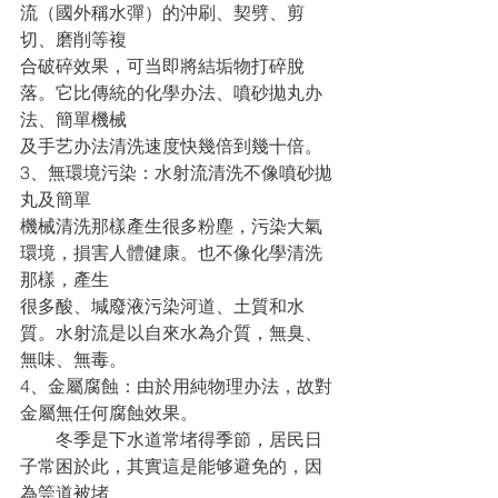
流（國外稱水彈）的沖刷、契劈、剪
切、磨削等複
合破碎效果，可当即將結垢物打碎脫
落。它比傳統的化學办法、噴砂拋丸办
法、簡單機械
及手艺办法清洗速度快幾倍到幾十倍。 
3、無環境污染：水射流清洗不像噴砂拋
丸及簡單
機械清洗那樣產生很多粉塵，污染大氣
環境，損害人體健康。也不像化學清洗
那樣，產生
很多酸、堿廢液污染河道、土質和水
質。水射流是以自來水為介質，無臭、
無味、無毒。
4、金屬腐蝕：由於用純物理办法，故對
金屬無任何腐蝕效果。
　　冬季是下水道常堵得季節，居民日
子常困於此，其實這是能够避免的，因
為筦道被堵