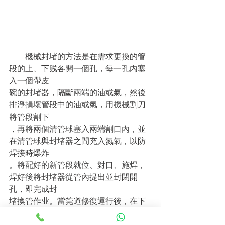
　　機械封堵的方法是在需求更換的管
段的上、下贱各開一個孔，每一孔內塞
入一個帶皮
碗的封堵器，隔斷兩端的油或氣，然後
排淨損壞管段中的油或氣，用機械割刀
將管段割下
，再將兩個清管球塞入兩端割口內，並
在清管球與封堵器之間充入氮氣，以防
焊接時爆炸
。將配好的新管段就位、對口、施焊，
焊好後將封堵器從管內提出並封閉開
孔，即完成封
堵換管作业。當筦道修復運行後，在下
贱站的清管器接收筒中回收兩個清管
球。封堵更換