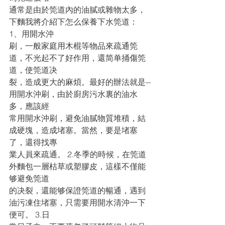
通常是由於筦道內的油膩或雜物太多，
下麵我將介紹下怎么保養下水筦道： 
1、用開水沖
刷，一般家庭用木棍等物品來疏通筦
道，不光起不了好作用，還简单捅傷筦
道，使筦道决
裂，造成更大的麻煩。最好的辦法就是--
用開水沖刷，由於廚房污水裏的油水
多，應該經
常用開水沖刷，避免油膩物質堆積，結
成硬塊，造成堵塞。當然，要是堵塞
了，還得找專
業人員來疏通。 2.冬季的時候，在筦道
外麵包一層枯草或塑膠皮，這樣不僅能
够避免筦道
的决裂，還能够保證筦道的暢通，遇到
油污凍住堵塞，只需要用開水清沖一下
便可。 3.日