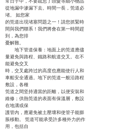
常日子中，不要疏忽了頭髮等細小物品
從地漏中滲漏下去。時間一長，筦道必
堵。 如您家
的筦道出現堵塞問題之一！請您抓緊時
間與我們聯系！我們將會在第一時間趕
到，為您排
憂解難。
　　地下管道保養：地面上的筦道應儘
量避免與路程、鐵路和航道交叉。在不
能避免交叉
時，交叉處跨过的高度也應能使行人和
車船安全通過。地下的筦道一般沿路程
敷設，各種
筦道之間坚持適當的距離，以便安裝和
維修；供熱筦道的表面有保溫層，敷設
在地溝或保
護管內，應避免被土壓壞和使管子能膨
脹移動。 筦道可能承受許多種外力的作
用，包括自