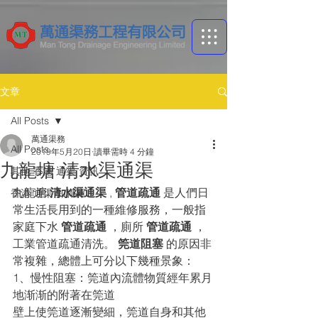
文章
All Posts
萬通渠務
All Posts
2019年5月20日
讀畢需時 4 分鐘
九龍塘 清水渠通渠
其他 香港 通渠 資訊
九龍塘 
清水渠通渠 
, 
管道疏通 
是人們日
香港 通渠 ​知識庫
常生活長用到的一種維修服務，一般指
家庭下水 
管道疏通
 ，廁所 
管道疏通
 ，
工業管道疏通清洗。 
筦道阻塞
 的原因非
常複雜，總體上可分以下幾種景象：
1、慢性阻塞：筦道內流體物質經年累月
地渐渐的附著在筦道
壁上使筦道逐漸變細，筦道自身和其他