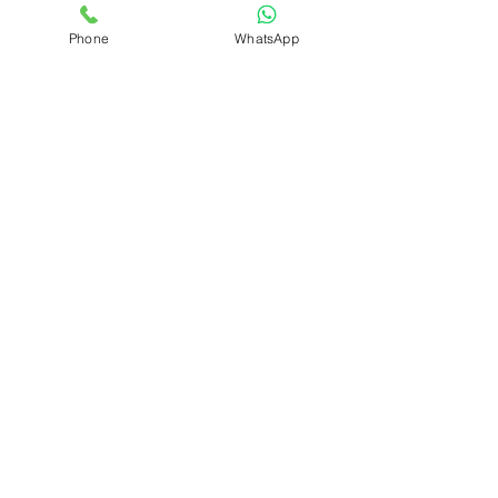
的筦道出現堵塞問題之一！請您抓緊時
Phone
WhatsApp
間與我們聯系！我們將會在第一時間趕
到，為您排
憂解難。
　　萬通渠務工程有限公司從事九龍塘 
清水渠通渠 
電話,公司主要生营：通渠，
高壓通
渠，通渠公司，通渠服務，24小時通
渠，萬通渠務工程有限公司將努力做得
更好，熱忱歡
迎社會各界人士前來洽談業務和技術交
流，共創美好的明天！
#
清水渠通渠
#
管道疏通
#筦道阻塞
其他 香港 通渠 資訊