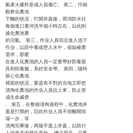
氣著火爆炸形成人員傷亡。 第二，仔細
觀察化糞池
下麵的状况，打開井蓋後，用消防水往
每個進口裏沖洗半個小時左右，以此削
减化糞池裏
的沼氣。 第三，作业人員切忌進入池下
作业，以防中毒或堕入水中，假如確實
需求，那麼
在進入化糞池的人員一定要帶好防毒面
具和防毒服，系好安全帶。 第四，隨時
留心化糞池
裡面的状况，要是有不對的当地立即把
清掏化糞池的作业人員拉上來，防止形
成生命威脅
。 第五，在整個清掏過程中，化糞池井
蓋是打開的，囙此作业人員不得離開現
場一步，等
清掏完畢後，再隨手蓋上井蓋，以防行
人掉進井內發生意外。 總之而言，只要