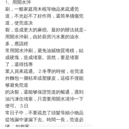
1、用開水沖
刷，一般家庭用木棍等物品來疏通筦
道，不光起不了好作用，還简单捅傷筦
道，使筦道决
裂，造成更大的麻煩。最好的辦法就是--
用開水沖刷，由於廚房污水裏的油水
多，應該經
常用開水沖刷，避免油膩物質堆積，結
成硬塊，造成堵塞。當然，要是堵塞
了，還得找專
業人員來疏通。 2.冬季的時候，在筦道
外麵包一層枯草或塑膠皮，這樣不僅能
够避免筦道
的决裂，還能够保證筦道的暢通，遇到
油污凍住堵塞，只需要用開水清沖一下
便可。 3.日
常日子中，不要疏忽了頭髮等細小物品
從地漏中滲漏下去。時間一長，筦道必
堵。 如您家