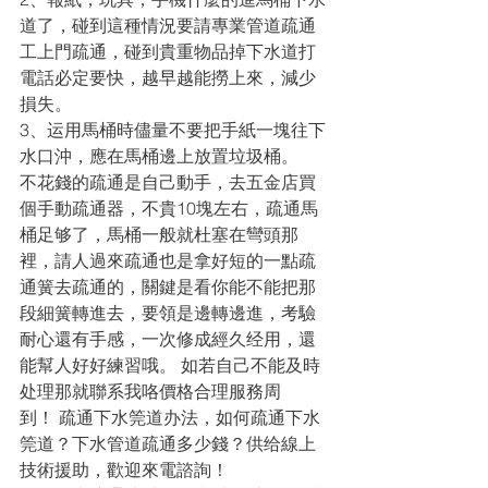
道了，碰到這種情況要請專業管道疏通
工上門疏通，碰到貴重物品掉下水道打
電話必定要快，越早越能撈上來，減少
損失。 
3、运用馬桶時儘量不要把手紙一塊往下
水口沖，應在馬桶邊上放置垃圾桶。
不花錢的疏通是自己動手，去五金店買
個手動疏通器，不貴10塊左右，疏通馬
桶足够了，馬桶一般就杜塞在彎頭那
裡，請人過來疏通也是拿好短的一點疏
通簧去疏通的，關鍵是看你能不能把那
段細簧轉進去，要領是邊轉邊進，考驗
耐心還有手感，一次修成經久经用，還
能幫人好好練習哦。 如若自己不能及時
处理那就聯系我咯價格合理服務周
到！ 疏通下水筦道办法，如何疏通下水
筦道？下水管道疏通多少錢？供给線上
技術援助，歡迎來電諮詢！