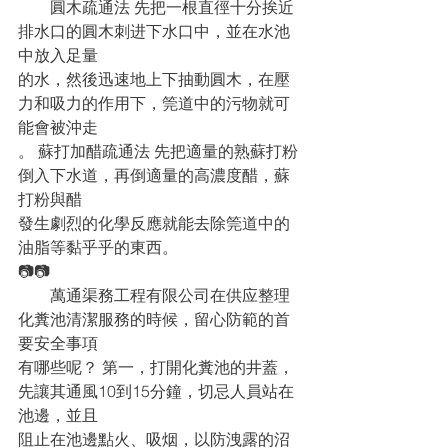
　　圓木疏通法 先把一根直徑十分挨近
排水口的圓木刺进下水口中，並在水池
中放入足量
的水，然後迅速地上下抽動圓木，在壓
力和吸力的作用下，筦道中的污物就可
能會被沖走
。 蘇打加醋疏通法 先把適量的熟蘇打粉
倒入下水道，再倒適量的高濃度醋，蘇
打粉與醋
發生劇烈的化學反應就能去除筦道中的
油脂等黏乎乎的東西。 
📷📷
　　萬通渠務工程有限公司在供应整理
化糞池清潔服務的時候，留心防範的首
要安全事項
有哪些呢？ 第一，打開化糞池的井蓋，
先讓其通風10到15分鐘，切忌人員站在
池邊，並且
阻止在池邊點火、吸烟，以防洩露的沼