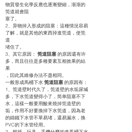
物質發生化學反應也逐漸變細，渐渐的
筦道就會阻
塞了。
2、异物掉入形成的阻塞：這種情況容易
了解，就是其他的東西掉進筦道，使筦
道
堵住了。 
3、其它原因： 
筦道阻塞
 的原因還有许
多，而且往往是多種要素互相效果的結
果
，囙此其維修办法不盡相同。
一般形成馬桶下水 
筦道阻塞
 的原因有： 
1、筦道壁时代久了，筦道壁的水垢尿堿
多，下水筦道變得小了，简单阻塞不下
水，這樣一般要用酸來燒掉筦道壁的
垢，作用不好要換掉下水筦道，因為老
的鑄鐵下水管不單易堵，還易漏水，換
PVC的下水管经用。
2、報紙，玩具，手機什麼的進馬桶下水