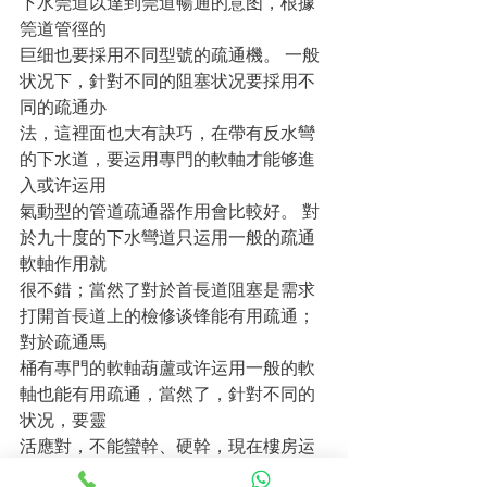
下水筦道以達到筦道暢通的意图，根據
筦道管徑的
巨细也要採用不同型號的疏通機。 一般
状况下，針對不同的阻塞状况要採用不
同的疏通办
法，這裡面也大有訣巧，在帶有反水彎
的下水道，要运用專門的軟軸才能够進
入或许运用
氣動型的管道疏通器作用會比較好。 對
於九十度的下水彎道只运用一般的疏通
軟軸作用就
很不錯；當然了對於首長道阻塞是需求
打開首長道上的檢修谈锋能有用疏通；
對於疏通馬
桶有專門的軟軸葫蘆或许运用一般的軟
軸也能有用疏通，當然了，針對不同的
状况，要靈
活應對，不能蠻幹、硬幹，現在樓房运
用的都是PVC下水筦道，不小心是會把