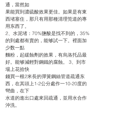
通，當然如
果能買到濃硫酸效果更佳。如果是有東
西堵塞住，那只有用那種清理筦道的專
用东西了。
2、水泥堵：70%鹽酸是找不到的，35%
的到處都有賣的，能够試一下。裡面加
少数一點
麵粉，起緩蝕劑的效果，有烏洛托品最
好。能够減輕對鋼鐵的腐蝕。 3、到市
場上花拾快
錢買一根2米長的彈簧鋼絲管道疏通东
西，在其頭上1-2公分處作一10-20度的
彎曲，在下
水道的進出口處來回疏通，並用水合作
沖洗。