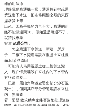
器的用法原
理跟電動疏通機一樣，通過轉到把疏通
簧送進下水道，把布條頭髮之類的東西
攥著簧上帶
出來。因為手搖的力气不大，疏通的距
離不能超過兩米， 假如還是疏通不了，
就請找專業
管道
 疏通公司
 。
　　怎么疏通下水筦道，新建一所房
子，二樓下水筦道埋設在混凝土立柱裡
面.因某些原因
，可能有人為用混凝土從二樓筦道灌
入，現在懷疑埋設在立柱內的下水管內
有很多混凝土
（已從一層牆角彎道處鑿出部分沙石混
凝土），但因其它部分管道埋設在立柱
內，無法查
看，鑿擊.故求助專家能否幫忙处理這個
問題. 您能够运用疏通機進行疏通，假如