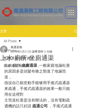
文章
All Posts
萬通渠務
All Posts
2019年5月21日
讀畢需時 3 分鐘
上水 廁所 坐廁通渠
其他 香港 通渠 資訊
上水 廁所 
坐廁通渠
 ,一般家庭地漏杜塞
香港 通渠 ​知識庫
的原因多是頭髮布條之類進了地漏筦
道，
假设自己願意動手能够用手搖式疏通器
來疏通，手搖式疏通器的效果一般只能
用在這裡對
主筦道杜塞是沒有辦法的，沒有電動疏
通機的話只好請
 疏通公司 
，手搖式疏通