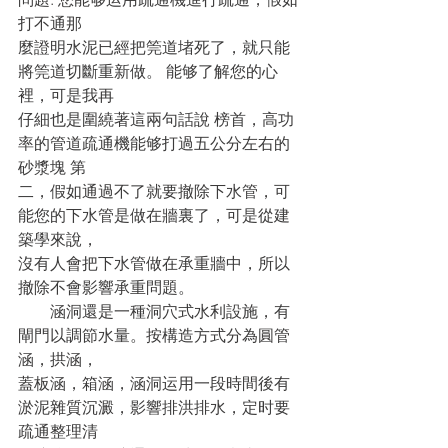
打不通那
麼證明水泥已經把筦道堵死了，就只能
將筦道切斷重新做。 能够了解您的心
裡，可是我再
仔細也是圍繞著這兩句話說 榜首，高功
率的管道疏通機能够打過五公分左右的
砂漿塊 第
二，假如通過不了就要撤除下水管，可
能您的下水管是做在牆裏了，可是從建
築學來說，
沒有人會把下水管做在承重牆中，所以
撤除不會影響承重問題。
　　涵洞還是一種洞穴式水利設施，有
閘門以調節水量。按構造方式分為圓管
涵，拱涵，
蓋板涵，箱涵，涵洞运用一段時間後有
淤泥雜質沉澱，影響排洪排水，定时要
疏通整理清