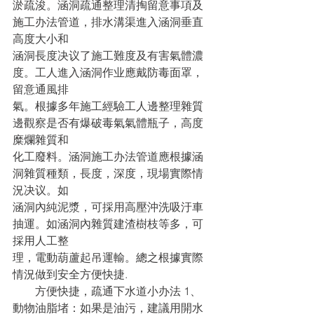
淤疏浚。涵洞疏通整理清掏留意事項及
施工办法管道，排水溝渠進入涵洞垂直
高度大小和
涵洞長度决议了施工難度及有害氣體濃
度。工人進入涵洞作业應戴防毒面罩，
留意通風排
氣。根據多年施工經驗工人邊整理雜質
邊觀察是否有爆破毒氣氣體瓶子，高度
糜爛雜質和
化工廢料。涵洞施工办法管道應根據涵
洞雜質種類，長度，深度，現場實際情
況决议。如
涵洞內純泥漿，可採用高壓沖洗吸汙車
抽運。如涵洞內雜質建渣樹枝等多，可
採用人工整
理，電動葫蘆起吊運輸。總之根據實際
情況做到安全方便快捷.
　　方便快捷，疏通下水道小办法 1、
動物油脂堵：如果是油污，建議用開水